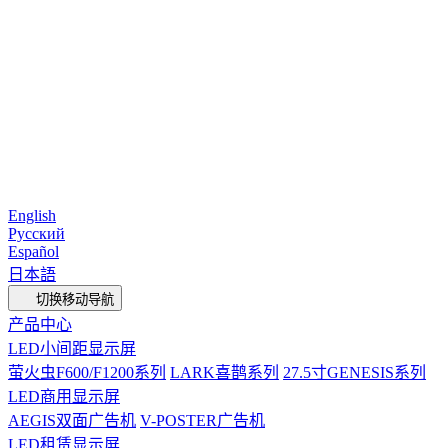
English
Pусский
Español
日本語
切换移动导航
产品中心
LED小间距显示屏
萤火虫F600/F1200系列
LARK喜鹊系列
27.5寸GENESIS系列
LED商用显示屏
AEGIS双面广告机
V-POSTER广告机
LED租赁显示屏