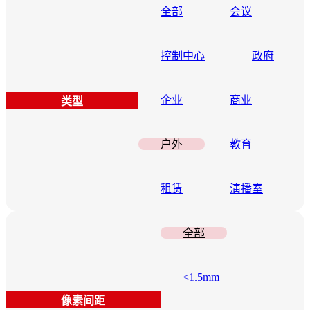
全部
会议
控制中心
政府
企业
商业
类型
户外
教育
租赁
演播室
全部
<1.5mm
像素间距